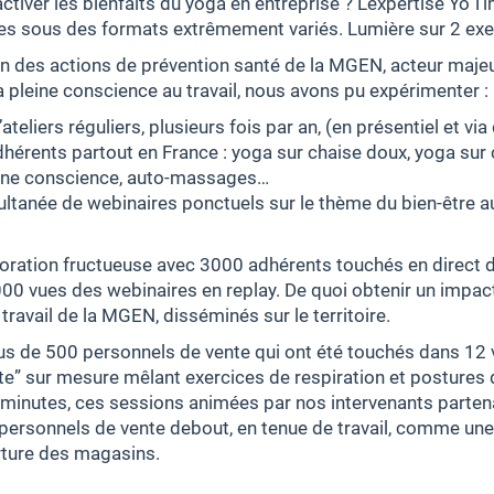
tiver les bienfaits du yoga en entreprise ? L’expertise Yo’Ti
es sous des formats extrêmement variés. Lumière sur 2 exe
n des actions de prévention santé de la MGEN, acteur majeu
la pleine conscience au travail, nous avons pu expérimenter :
ateliers réguliers, plusieurs fois par an, (en présentiel et vi
dhérents partout en France : yoga sur chaise doux, yoga sur
eine conscience, auto-massages…
ultanée de webinaires ponctuels sur le thème du bien-être au
laboration fructueuse avec 3000 adhérents touchés en direc
00 vues des webinaires en replay. De quoi obtenir un impact
travail de la MGEN, disséminés sur le territoire.
s de 500 personnels de vente qui ont été touchés dans 12 v
te” sur mesure mêlant exercices de respiration et postures 
 minutes, ces sessions animées par nos intervenants parten
 personnels de vente debout, en tenue de travail, comme un
rture des magasins.