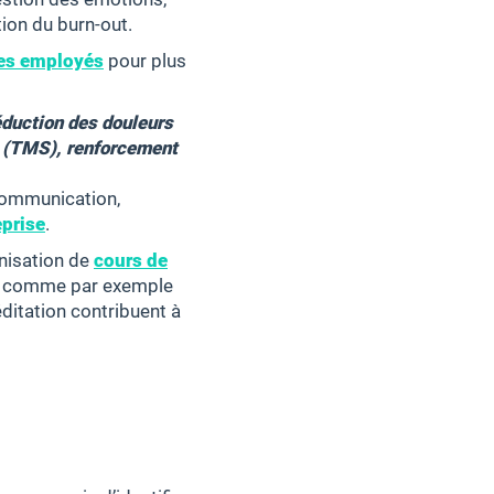
tion du burn-out.
des employés
pour plus
éduction des douleurs
s (TMS), renforcement
 communication,
eprise
.
anisation de
cours de
e comme par exemple
ditation contribuent à