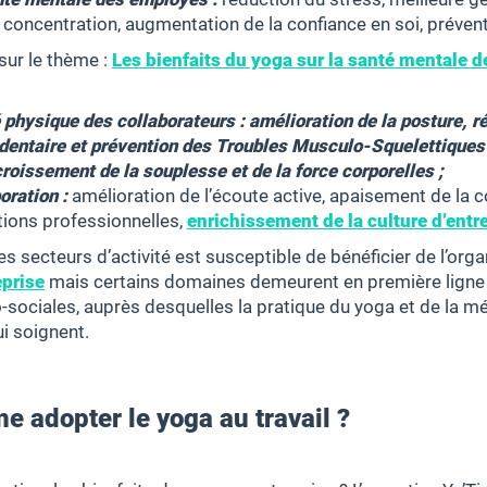
 concentration, augmentation de la confiance en soi, préven
 sur le thème :
Les bienfaits du yoga sur la santé mentale 
 physique des collaborateurs : amélioration de la posture, r
sédentaire et prévention des Troubles Musculo-Squelettique
roissement de la souplesse et de la force corporelles ;
oration :
amélioration de l’écoute active, apaisement de la
tions professionnelles,
enrichissement de la culture d’entr
es secteurs d’activité est susceptible de bénéficier de l’org
eprise
mais certains domaines demeurent en première lign
sociales, auprès desquelles la pratique du yoga et de la mé
ui soignent.
e adopter le yoga au travail ?