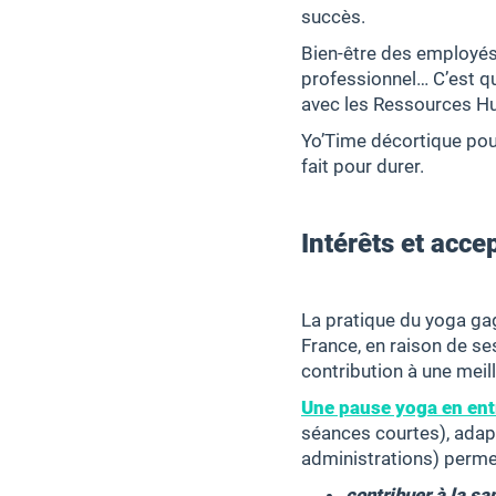
succès.
Bien-être des employés
professionnel… C’est q
avec les Ressources H
Yo’Time décortique pour
fait pour durer.
Intérêts et acc
La pratique du yoga gag
France, en raison de se
contribution à une meil
Une pause yoga en ent
séances courtes), adap
administrations) perme
contribuer à la s