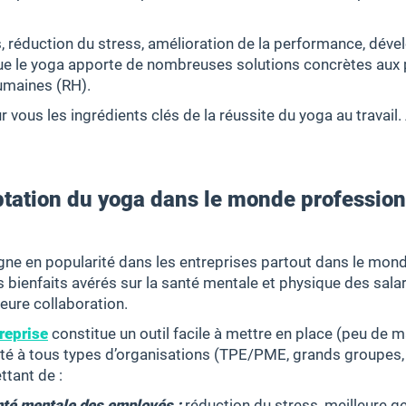
, réduction du stress, amélioration de la performance, dév
ue le yoga apporte de nombreuses solutions concrètes aux 
umaines (RH).
 vous les ingrédients clés de la réussite du yoga au travail
eptation du yoga dans le monde professio
ne en popularité dans les entreprises partout dans le monde
s bienfaits avérés sur la santé mentale et physique des salar
leure collaboration.
reprise
constitue un outil facile à mettre en place (peu de m
té à tous types d’organisations (TPE/PME, grands groupes, 
ttant de :
anté mentale des employés :
réduction du stress, meilleure g