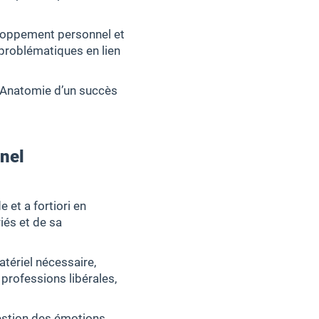
eloppement personnel et
problématiques en lien
. Anatomie d’un succès
nnel
 et a fortiori en
iés et de sa
atériel nécessaire,
professions libérales,
estion des émotions,